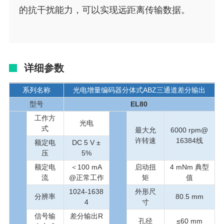
的抗干扰能力，可以实现远距离传输数据。
详细参数
系列名称
光电增量编码器分体式ABZ三通道差分输出
型号
EL80
工作方
光电
式
最大允
6000 rpm@
许转速
16384线
额定电
DC 5 V ±
压
5%
额定电
＜100 mA
启动扭
4 mNm 典型
流
@正常工作
矩
值
1024-1638
外形尺
分辨率
80.5 mm
4
寸
信号输
差分输出R
孔径
≤60 mm