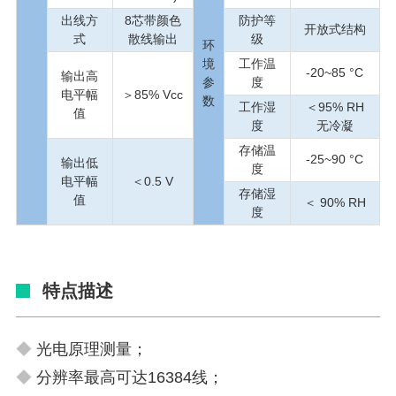
出线方
8芯带颜色
防护等
开放式结构
式
散线输出
级
环
境
工作温
-20~85 °C
输出高
参
度
电平幅
＞85% Vcc
数
工作湿
＜95% RH
值
度
无冷凝
存储温
-25~90 °C
输出低
度
电平幅
＜0.5 V
存储湿
值
＜ 90% RH
度
特点描述
◆
光电原理测量；
◆
分辨率最高可达16384线；