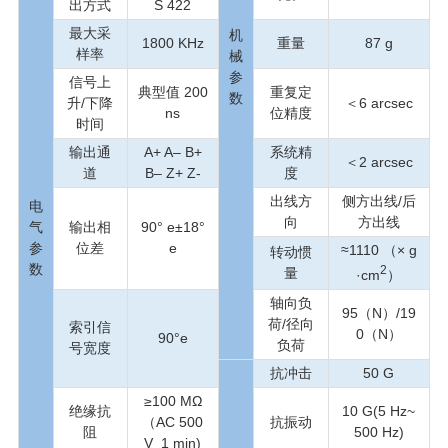
出方式
S 422
最大采
机
1800 KHz
重量
87 g
样率
械
参
信号上
典型值 200
重复定
数
升/下降
＜6 arcsec
ns
位精度
时间
输出通
A+ A– B+
系统精
＜2 arcsec
道
B– Z+ Z-
度
出线方
侧方出线/后
电
向
方出线
气
输出相
90° e±18°
参
位差
e
≈1110 （× g
转动惯
数
2
量
·cm
）
轴向负
95（N）/19
荷/径向
索引信
0（N）
90°e
负荷
号宽度
抗冲击
50 G
≥100 MΩ
绝缘抗
10 G(5 Hz~
（AC 500
抗振动
阻
500 Hz)
V 1 min)