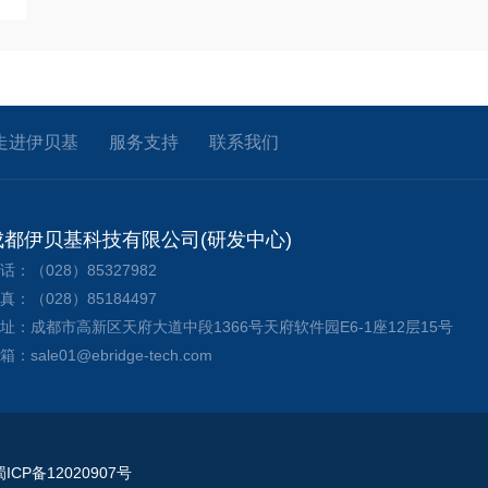
走进伊贝基
服务支持
联系我们
成都伊贝基科技有限公司(研发中心)
话：（028）85327982
真：（028）85184497
址：成都市高新区天府大道中段1366号天府软件园E6-1座12层15号
箱：sale01@ebridge-tech.com
P备12020907号