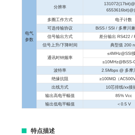
131072(17bit
分辨率
6553616bit)
多圈工作方式
电子计数
可选传输协议
BiSS / SSI / 多摩川
电气
信号输出方式
差分输出 RS422 / 
参数
信号上升/下降时间
典型值 200 n
≤4MHz@SSI
通讯时钟频率
≤10MHz@BiSS
波特率
2.5Mbps @ 多
绝缘抗阻
≥100MΩ（AC500V 
出线方式
10芯排线/xx接
输出高电平幅值
85% Vcc
输出低电平幅值
＜0.5 V
特点描述