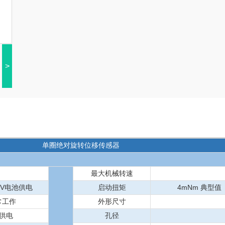
>
单圈绝对旋转位移传感器
最大机械转速
6V电池供电
启动扭矩
4mNm 典型值
正常工作
外形尺寸
池供电
孔径