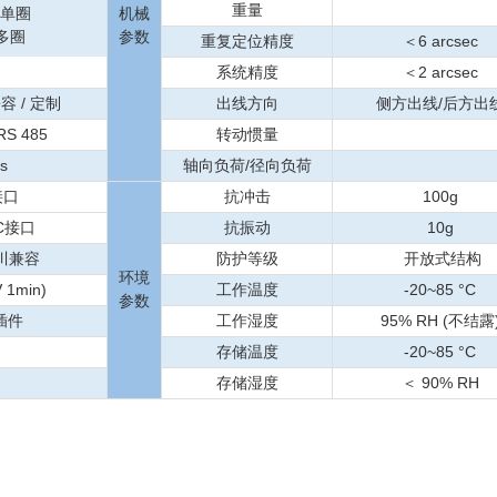
重量
)@单圈
机械
@多圈
参数
重复定位精度
＜6 arcsec
系统精度
＜2 arcsec
兼容 / 定制
出线方向
侧方出线/后方出
RS 485
转动惯量
s
轴向负荷/径向负荷
接口
抗冲击
100g
-C接口
抗振动
10g
摩川兼容
防护等级
开放式结构
环境
1min)
工作温度
-20~85 °C
参数
插件
工作湿度
95% RH (不结露
存储温度
-20~85 °C
存储湿度
＜ 90% RH